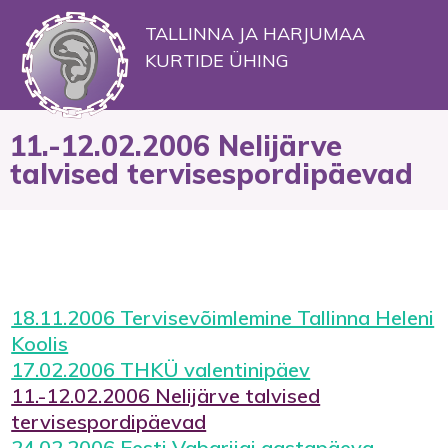
TALLINNA JA HARJUMAA
KURTIDE ÜHING
11.-12.02.2006 Nelijärve
talvised tervisespordipäevad
18.11.2006 Tervisevõimlemine Tallinna Heleni
Koolis
17.02.2006 THKÜ valentinipäev
11.-12.02.2006 Nelijärve talvised
tervisespordipäevad
24.02.2006 Eesti Vabariigi aastapäeva