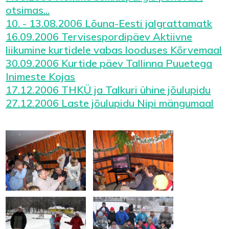
otsimas...
10. - 13.08.2006 Lõuna-Eesti jalgrattamatk
16.09.2006 Tervisespordipäev Aktiivne
liikumine kurtidele vabas looduses Kõrvemaal
30.09.2006 Kurtide päev Tallinna Puuetega
Inimeste Kojas
17.12.2006 THKÜ ja Talkuri ühine jõulupidu
27.12.2006 Laste jõulupidu Nipi mängumaal