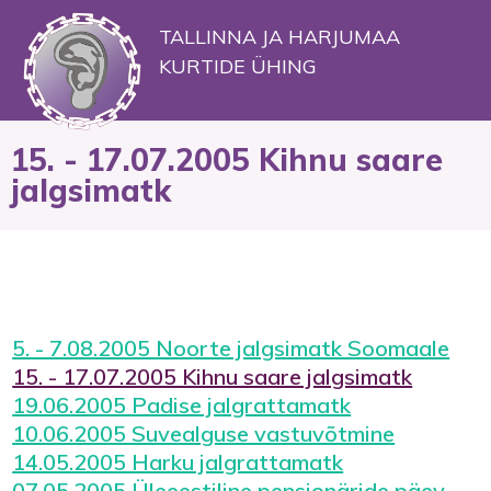
TALLINNA JA HARJUMAA
KURTIDE ÜHING
15. - 17.07.2005 Kihnu saare
jalgsimatk
5. - 7.08.2005 Noorte jalgsimatk Soomaale
15. - 17.07.2005 Kihnu saare jalgsimatk
19.06.2005 Padise jalgrattamatk
10.06.2005 Suvealguse vastuvõtmine
14.05.2005 Harku jalgrattamatk
07.05.2005 Üleeestiline pensionäride päev