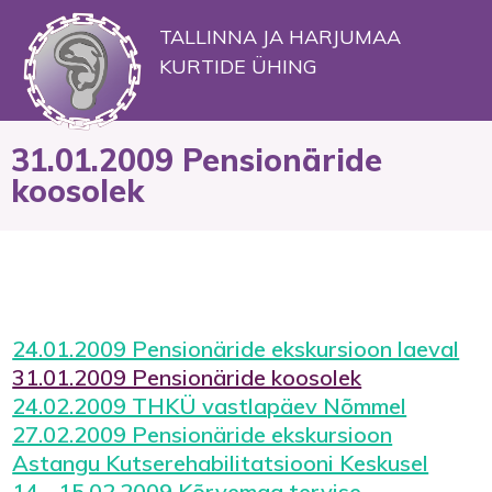
TALLINNA JA HARJUMAA
KURTIDE ÜHING
31.01.2009 Pensionäride
koosolek
24.01.2009 Pensionäride ekskursioon laeval
31.01.2009 Pensionäride koosolek
24.02.2009 THKÜ vastlapäev Nõmmel
27.02.2009 Pensionäride ekskursioon
Astangu Kutserehabilitatsiooni Keskusel
14 - 15.02.2009 Kõrvemaa tervise-