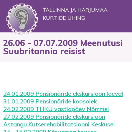
TALLINNA JA HARJUMAA
KURTIDE ÜHING
26.06 - 07.07.2009 Meenutusi
Suubritannia reisist
24.01.2009 Pensionäride ekskursioon laeval
31.01.2009 Pensionäride koosolek
24.02.2009 THKÜ vastlapäev Nõmmel
27.02.2009 Pensionäride ekskursioon
Astangu Kutserehabilitatsiooni Keskusel
14 - 15.02.2009 Kõrvemaa tervise-