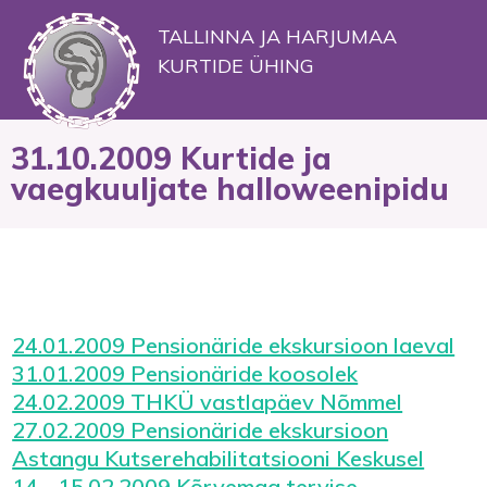
TALLINNA JA HARJUMAA
KURTIDE ÜHING
31.10.2009 Kurtide ja
vaegkuuljate halloweenipidu
24.01.2009 Pensionäride ekskursioon laeval
31.01.2009 Pensionäride koosolek
24.02.2009 THKÜ vastlapäev Nõmmel
27.02.2009 Pensionäride ekskursioon
Astangu Kutserehabilitatsiooni Keskusel
14 - 15.02.2009 Kõrvemaa tervise-