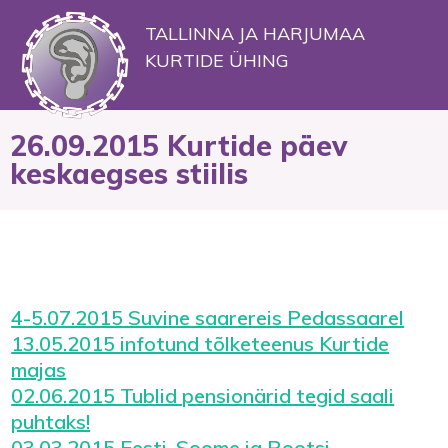
TALLINNA JA HARJUMAA
KURTIDE ÜHING
26.09.2015 Kurtide päev
keskaegses stiilis
4-5.07.2015 Suvine saarereis Pedassaarel
13.05.2015 infotund tõlketeenus Kurtide
majas
02.06.2015 Tublid pensionärid tegid saali
puhtaks!
03.03.2015 Eesti, Soome ja Rootsi