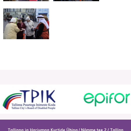
Tallinna ja Harjumaa Kurtide Ühing / Nõmme tee 2 / Tallinn